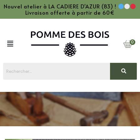
Nouvel atelier à LA CADIERE D'AZUR (83) !
Livraison offerte à partir de 60€
0