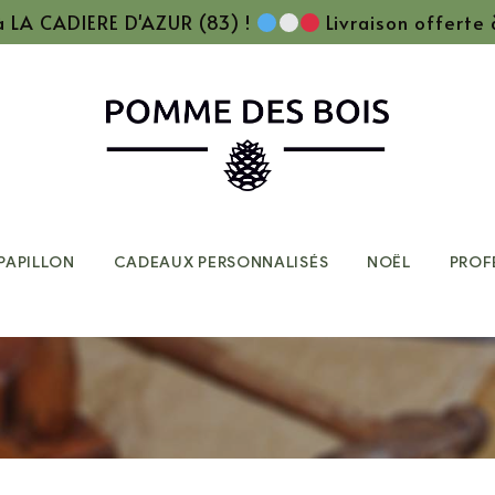
 à LA CADIERE D'AZUR (83) !
Livraison offerte
PAPILLON
CADEAUX PERSONNALISÉS
NOËL
PROF