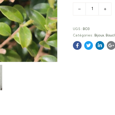
UGS :
BO3
Catégories :
Bijoux
,
Boucl
Facebook
Twitter
Linkedi
G