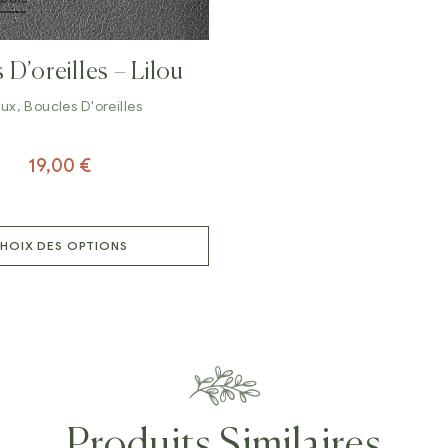
 D’oreilles – Lilou
oux
,
Boucles D'oreilles
19,00
€
HOIX DES OPTIONS
Produits Similaires