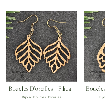
Boucles D’oreilles – Filica
Boucles
Bijoux
,
Boucles D'oreilles
Bij