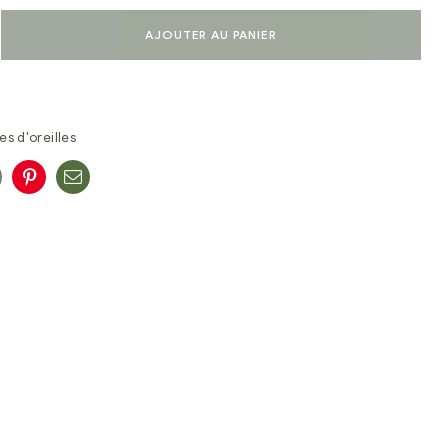
AJOUTER AU PANIER
es d'oreilles
n
oogle+
Pinterest
E-
mail