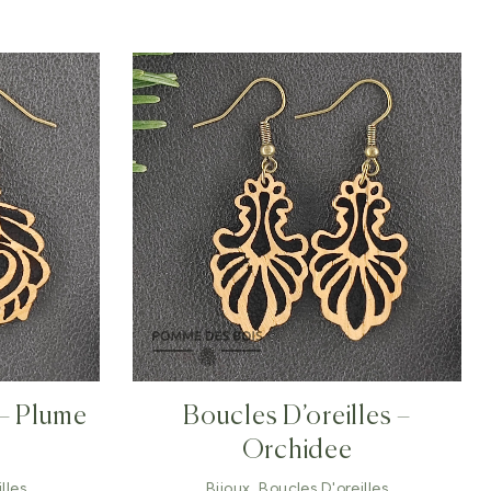
 – Plume
Boucles D’oreilles –
Orchidee
lles
Bijoux
,
Boucles D'oreilles