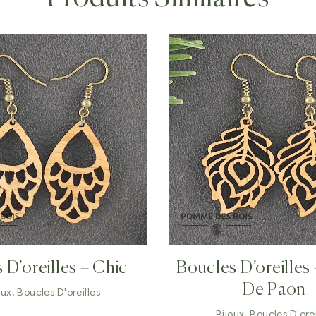
 D’oreilles – Chic
Boucles D’oreilles
De Paon
oux
,
Boucles D'oreilles
Bijoux
,
Boucles D'orei