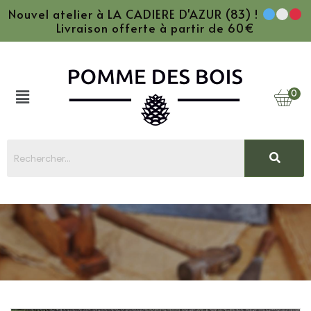
Nouvel atelier à LA CADIERE D'AZUR (83) !
Livraison offerte à partir de 60€
0