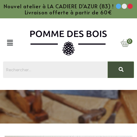
Nouvel atelier à LA CADIERE D'AZUR (83) !
Livraison offerte à partir de 60€
0