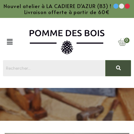
Nouvel atelier à LA CADIERE D'AZUR (83) !
Livraison offerte à partir de 60€
0