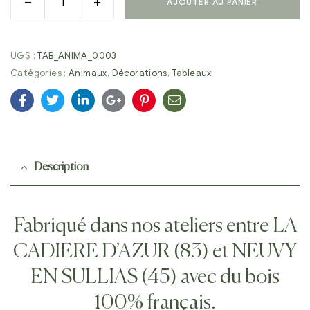
AJOUTER AU PANIER
UGS :
TAB_ANIMA_0003
Catégories :
Animaux
,
Décorations
,
Tableaux
Facebook
Twitter
Linkedin
Google+
Pinterest
E-
mail
Description
Fabriqué dans nos ateliers entre LA
CADIERE D’AZUR (83) et NEUVY
EN SULLIAS (45) avec du bois
100% français.