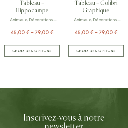
Tableau –
Tableau – Colibri
Hippocampe
Graphique
Animaux
,
Décorations
,
Animaux
,
Décorations
,
Tableaux
Tableaux
45,00
€
–
79,00
€
45,00
€
–
79,00
€
CHOIX DES OPTIONS
CHOIX DES OPTIONS
Inscrivez-vous à notre
newsletter