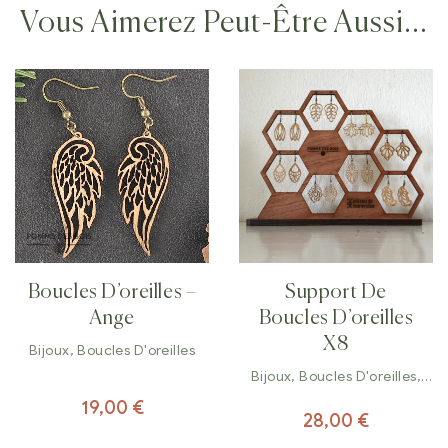
Vous Aimerez Peut-Être Aussi…
Boucles D’oreilles –
Support De
Ange
Boucles D’oreilles
X8
Bijoux
,
Boucles D'oreilles
Bijoux
,
Boucles D'oreilles
,
Décorations
19,00
€
28,00
€