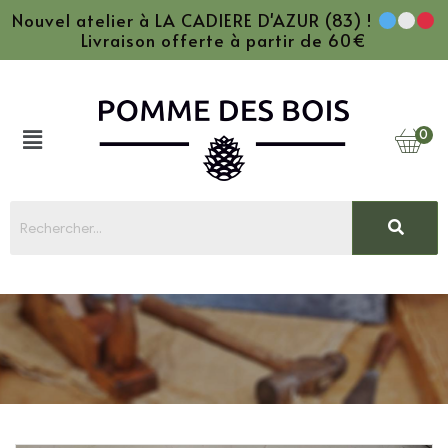
Nouvel atelier à LA CADIERE D'AZUR (83) !
Livraison offerte à partir de 60€
0