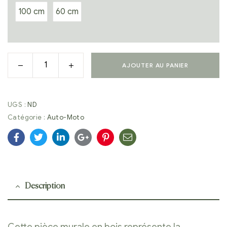
100 cm
60 cm
AJOUTER AU PANIER
UGS :
ND
Catégorie :
Auto-Moto
Facebook
Twitter
Linkedin
Google+
Pinterest
E-
mail
Description
Cette pièce murale en bois représente la