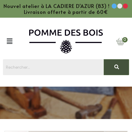
Nouvel atelier à LA CADIERE D'AZUR (83) !
Livraison offerte à partir de 60€
0