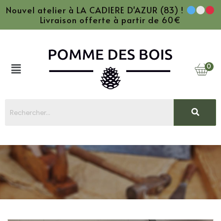
Nouvel atelier à LA CADIERE D'AZUR (83) !
Livraison offerte à partir de 60€
0