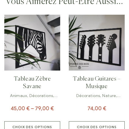
Vous Aimerez Peut-Être Aussi…
Tableau Zèbre
Tableau Guitares –
Savane
Musique
Animaux
,
Décorations
,
Décorations
,
Nature
,
Tableaux
Tableaux
45,00
€
–
79,00
€
74,00
€
CHOIX DES OPTIONS
CHOIX DES OPTIONS