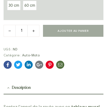
30 cm
60 cm
AJOUTER AU PANIER
UGS :
ND
Catégorie :
Auto-Moto
Facebook
Twitter
Linkedin
Google+
Pinterest
E-
mail
Description
Sentez l’appel de la route avec ce
tableau mural