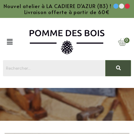
Nouvel atelier à LA CADIERE D'AZUR (83) !
Livraison offerte à partir de 60€
0