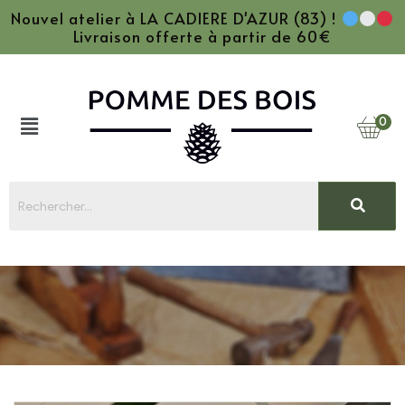
Nouvel atelier à LA CADIERE D'AZUR (83) !
Livraison offerte à partir de 60€
0