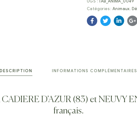
UGS :
TAB_ANIMA_0049
Catégories :
Animaux
,
Dé
Facebook
Twitter
Linkedi
G
DESCRIPTION
INFORMATIONS COMPLÉMENTAIRE
e LA CADIERE D’AZUR (83) et NEUVY E
français.