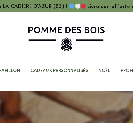
 à LA CADIERE D'AZUR (83) !
Livraison offerte
PAPILLON
CADEAUX PERSONNALISÉS
NOËL
PROF