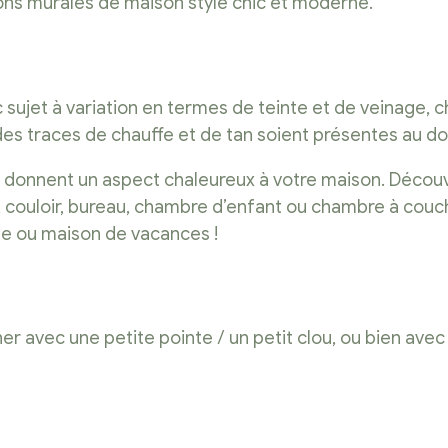
ions murales de maison style chic et moderne.
nc sujet à variation en termes de teinte et de veinage,
 des traces de chauffe et de tan soient présentes au d
et donnent un aspect chaleureux à votre maison. Déco
ine, couloir, bureau, chambre d’enfant ou chambre à co
ane ou maison de vacances !
er avec une petite pointe / un petit clou, ou bien avec 