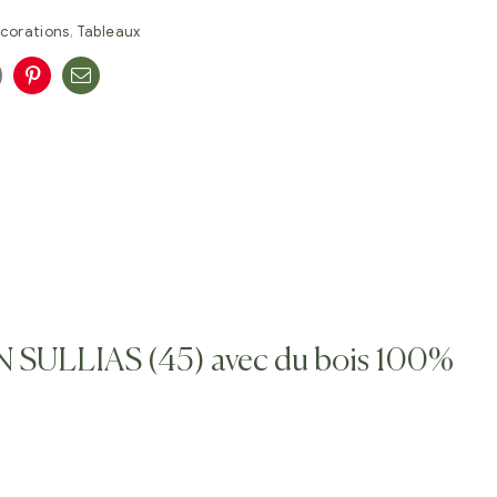
corations
,
Tableaux
n
oogle+
Pinterest
E-
mail
S
N SULLIAS (45) avec du bois 100%