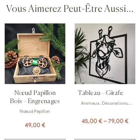
Vous Aimerez Peut-Être Aussi…
Nœud Papillon
Tableau – Girafe
Bois – Engrenages
Animaux
,
Décorations
,
Tableaux
Nœud Papillon
45,00
€
–
79,00
€
49,00
€