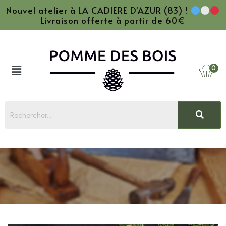
Nouvel atelier à LA CADIERE D'AZUR (83) !
Livraison offerte à partir de 60€
0