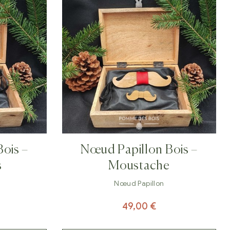
ois –
Nœud Papillon Bois –
s
Moustache
Nœud Papillon
49,00
€