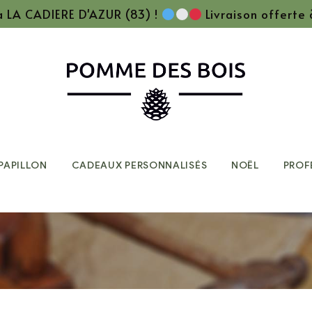
 à LA CADIERE D'AZUR (83) !
Livraison offerte
PAPILLON
CADEAUX PERSONNALISÉS
NOËL
PROF