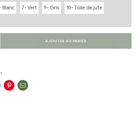
- Blanc
7- Vert
9- Gris
10- Toile de jute
AJOUTER AU PANIER
n
n
oogle+
Pinterest
E-
mail