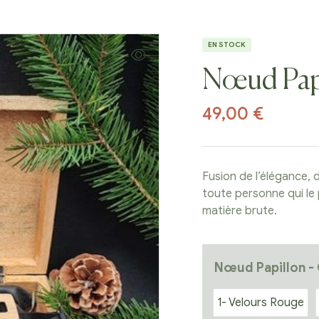
EN STOCK
Nœud Papi
49,00
€
Fusion de l’élégance, d
toute personne qui le 
matière brute.
Nœud Papillon -
1- Velours Rouge