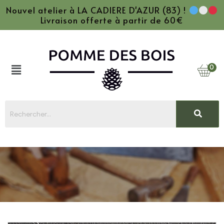
Nouvel atelier à LA CADIERE D'AZUR (83) !
Livraison offerte à partir de 60€
0