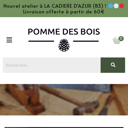
Nouvel atelier à LA CADIERE D'AZUR (83) !
Livraison offerte à partir de 60€
0