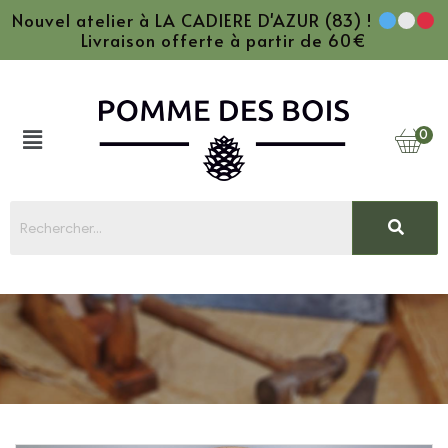
Nouvel atelier à LA CADIERE D'AZUR (83) !
Livraison offerte à partir de 60€
0