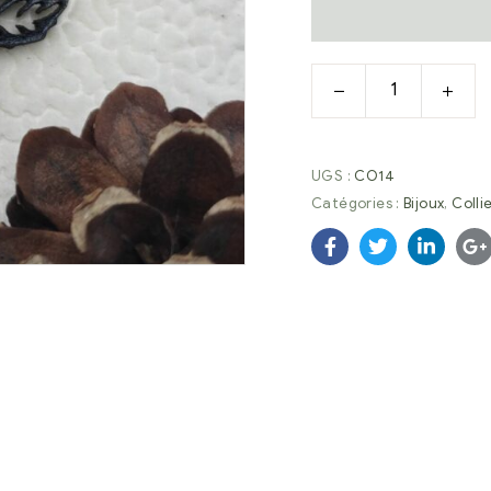
UGS :
CO14
Catégories :
Bijoux
,
Colli
Facebook
Twitter
Linkedi
G