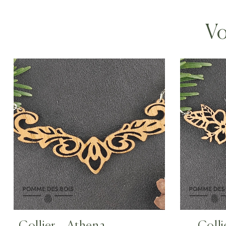
Vo
Collier – Athena
Colli