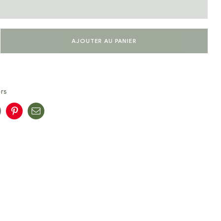
AJOUTER AU PANIER
ers
n
oogle+
Pinterest
E-
mail