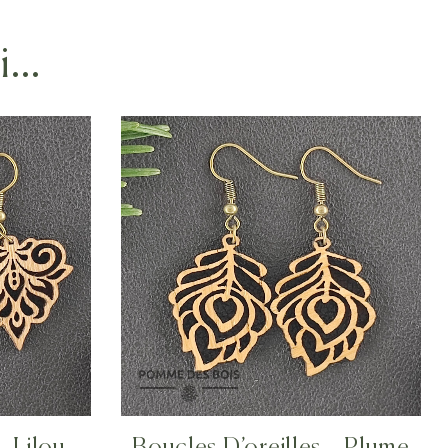
si…
– Lilou
Boucles D’oreilles – Plume