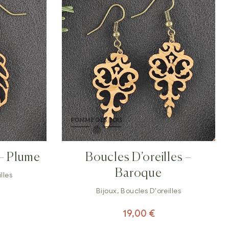
 – Plume
Boucles D’oreilles –
Baroque
lles
Bijoux
,
Boucles D'oreilles
19,00
€