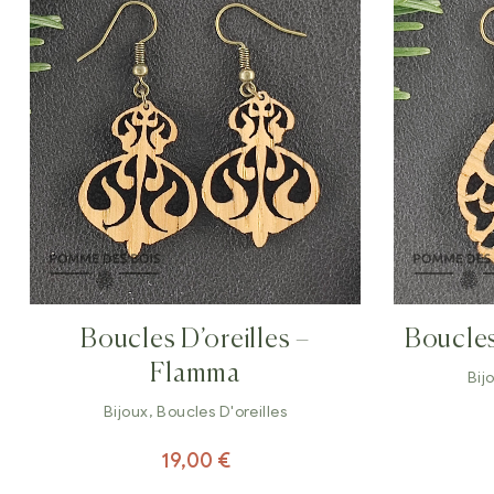
Boucles D’oreilles –
Boucles
Flamma
Bij
Bijoux
,
Boucles D'oreilles
19,00
€