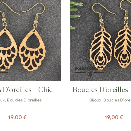
 D’oreilles – Chic
Boucles D’oreilles
oux
,
Boucles D'oreilles
Bijoux
,
Boucles D'orei
19,00
€
19,00
€