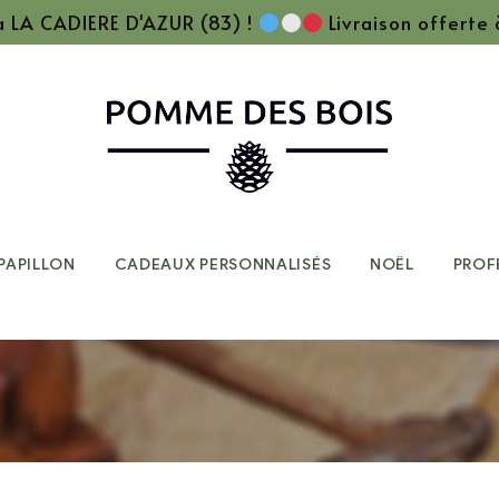
 à LA CADIERE D'AZUR (83) !
Livraison offerte
PAPILLON
CADEAUX PERSONNALISÉS
NOËL
PROF