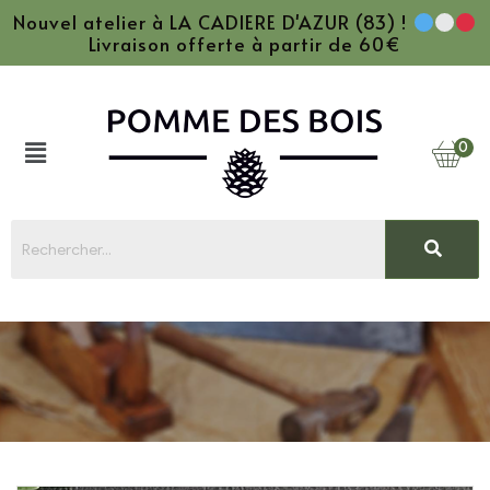
Nouvel atelier à LA CADIERE D'AZUR (83) !
Livraison offerte à partir de 60€
0