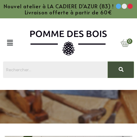
Nouvel atelier à LA CADIERE D'AZUR (83) !
Livraison offerte à partir de 60€
0