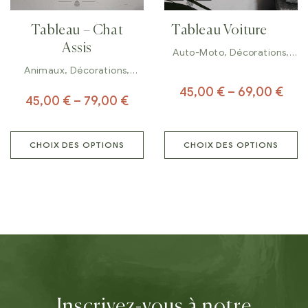
Tableau – Chat
Tableau Voiture
Assis
Auto-Moto
,
Décorations
,
Tableaux
Animaux
,
Décorations
,
Tableaux
45,00
€
–
69,00
€
45,00
€
–
79,00
€
CHOIX DES OPTIONS
CHOIX DES OPTIONS
Inscrivez-vous à notre