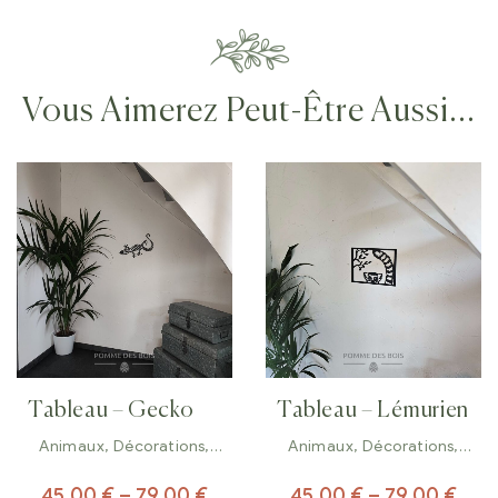
Vous Aimerez Peut-Être Aussi…
Tableau – Gecko
Tableau – Lémurien
Animaux
,
Décorations
,
Animaux
,
Décorations
,
Tableaux
Tableaux
45,00
€
–
79,00
€
45,00
€
–
79,00
€