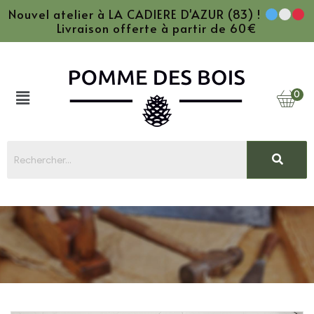
Nouvel atelier à LA CADIERE D'AZUR (83) !
Livraison offerte à partir de 60€
0