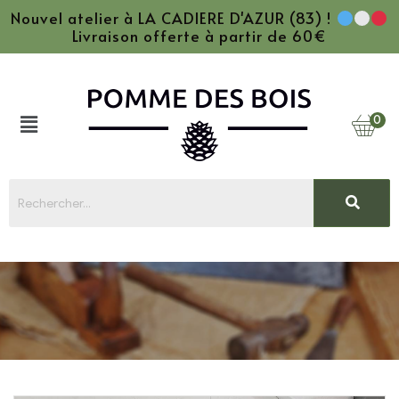
Nouvel atelier à LA CADIERE D'AZUR (83) !
Livraison offerte à partir de 60€
0