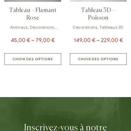
Tableau – Flamant
Tableau 3D –
Rose
Poisson
Animaux
,
Décorations
,
Décorations
,
Tableaux 3D
Tableaux
45,00
€
–
79,00
€
149,00
€
–
229,00
€
CHOIX DES OPTIONS
CHOIX DES OPTIONS
Inscrivez-vous à notre