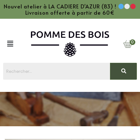
Nouvel atelier à LA CADIERE D'AZUR (83) !
Livraison offerte à partir de 60€
0