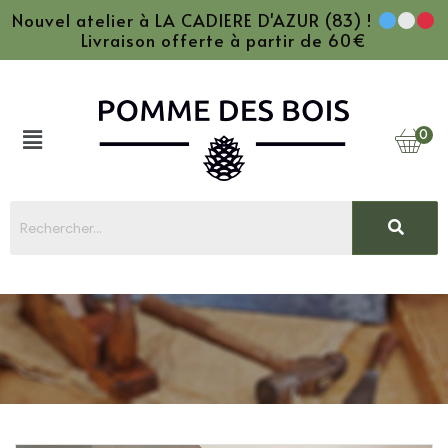
Nouvel atelier à LA CADIERE D'AZUR (83) !
Livraison offerte à partir de 60€
0