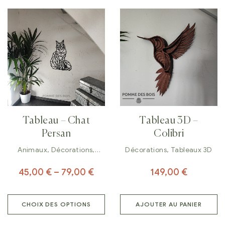
Tableau – Chat
Tableau 3D –
Persan
Colibri
Animaux
,
Décorations
,
Décorations
,
Tableaux 3D
Tableaux
45,00
€
–
79,00
€
149,00
€
CHOIX DES OPTIONS
AJOUTER AU PANIER