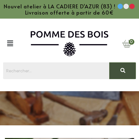
Nouvel atelier à LA CADIERE D'AZUR (83) !
Livraison offerte à partir de 60€
0