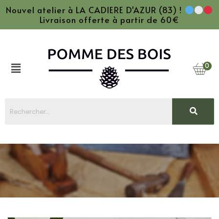
Nouvel atelier à LA CADIERE D'AZUR (83) !
Livraison offerte à partir de 60€
0