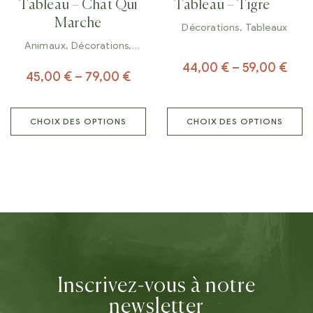
Tableau – Chat Qui
Tableau – Tigre
Marche
Décorations
,
Tableaux
Animaux
,
Décorations
,
Tableaux
44,00
€
–
59,00
€
45,00
€
–
79,00
€
CHOIX DES OPTIONS
CHOIX DES OPTIONS
Inscrivez-vous à notre
newsletter