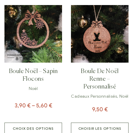
Boule Noël – Sapin
Boule De Noël
Flocons
Renne –
Personnalisé
Noël
Cadeaux Personnalisés
,
Noël
3,90
€
–
5,60
€
9,50
€
CHOIX DES OPTIONS
CHOISIR LES OPTIONS