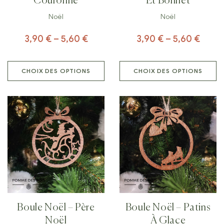
Couronne
Et Bonnet
Noël
Noël
3,90
€
–
5,60
€
3,90
€
–
5,60
€
CHOIX DES OPTIONS
CHOIX DES OPTIONS
Boule Noël – Père
Boule Noël – Patins
Noël
À Glace