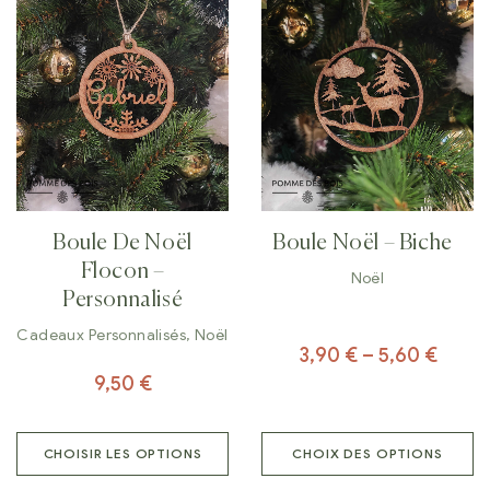
Boule De Noël
Boule Noël – Biche
Flocon –
Noël
Personnalisé
Cadeaux Personnalisés
,
Noël
3,90
€
–
5,60
€
9,50
€
CHOISIR LES OPTIONS
CHOIX DES OPTIONS