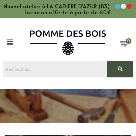
Nouvel atelier à LA CADIERE D'AZUR (83) !
Livraison offerte à partir de 60€
0