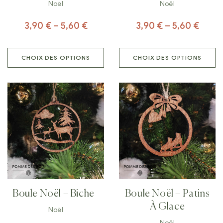
Noël
Noël
3,90
€
–
5,60
€
3,90
€
–
5,60
€
CHOIX DES OPTIONS
CHOIX DES OPTIONS
Boule Noël – Biche
Boule Noël – Patins
À Glace
Noël
Noël