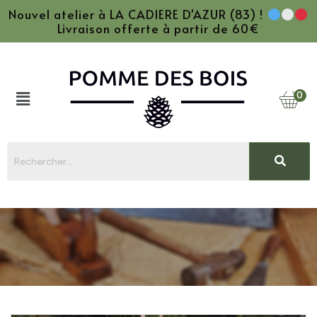
Nouvel atelier à LA CADIERE D'AZUR (83) !
Livraison offerte à partir de 60€
0