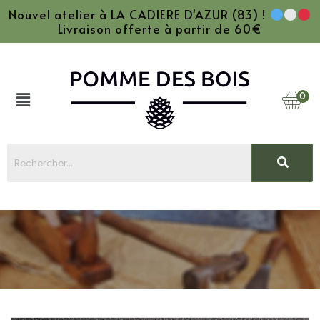
Nouvel atelier à LA CADIERE D'AZUR (83) !
Livraison offerte à partir de 60€
0