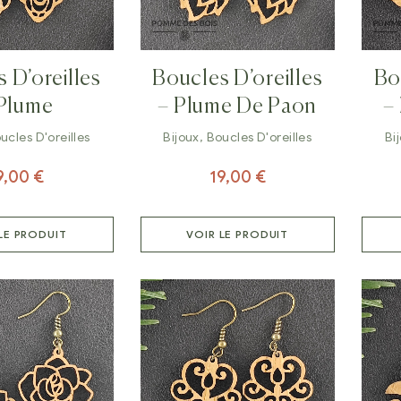
 D’oreilles
Boucles D’oreilles
Bo
Plume
– Plume De Paon
–
ucles D'oreilles
Bijoux
,
Boucles D'oreilles
Bi
9,00
€
19,00
€
LE PRODUIT
VOIR LE PRODUIT