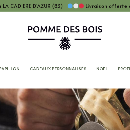
 à LA CADIERE D'AZUR (83) !
Livraison offerte
PAPILLON
CADEAUX PERSONNALISÉS
NOËL
PROF