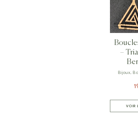
Boucles
– Tri
Be
Bijoux
,
Bo
1
VOIR 