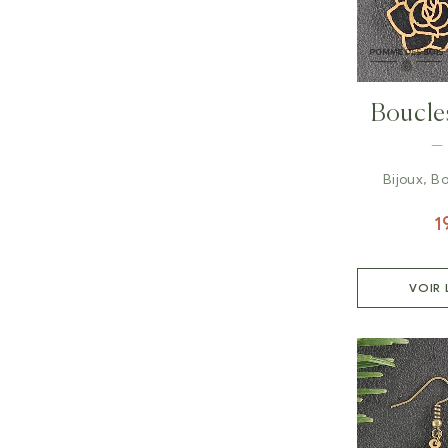
Boucles
–
Bijoux
,
Bo
1
VOIR 