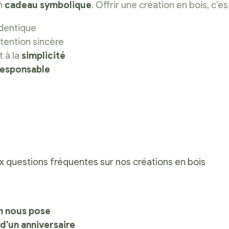
un
cadeau symbolique
. Offrir une création en bois, c’est
identique
ntention sincère
t à la
simplicité
 responsable
 questions fréquentes sur nos créations en bois
n nous pose
 d’un anniversaire