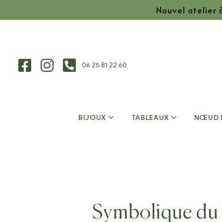
Nouvel atelier
06 25 81 22 60
BIJOUX
TABLEAUX
NŒUD 
Symbolique du b