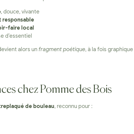
e
, douce, vivante
t responsable
ir-faire local
e d’essentiel
evient alors un
fragment poétique
, à la fois graphiqu
nces chez Pomme des Bois
treplaqué de bouleau
, reconnu pour :