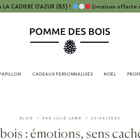
 à LA CADIERE D'AZUR (83) !
Livraison offerte
PAPILLON
CADEAUX PERSONNALISÉS
NOËL
PROF
BLOG
PAR
JULIE LAMB
23/06/2025
ois : émotions, sens caché