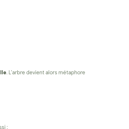
lle
. L’arbre devient alors métaphore
si :