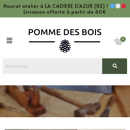
Nouvel atelier à LA CADIERE D'AZUR (83) !
Livraison offerte à partir de 60€
0