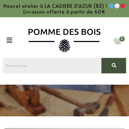
Nouvel atelier à LA CADIERE D'AZUR (83) !
Livraison offerte à partir de 60€
0