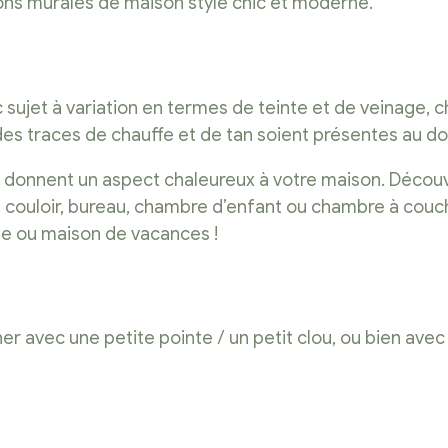
ions murales de maison style chic et moderne.
nc sujet à variation en termes de teinte et de veinage,
 des traces de chauffe et de tan soient présentes au d
et donnent un aspect chaleureux à votre maison. Déco
ine, couloir, bureau, chambre d’enfant ou chambre à co
ane ou maison de vacances !
er avec une petite pointe / un petit clou, ou bien avec 