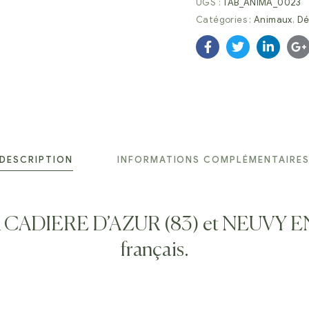
UGS :
TAB_ANIMA_0023
Catégories :
Animaux
,
Dé
Facebook
Twitter
Linkedi
G
DESCRIPTION
INFORMATIONS COMPLÉMENTAIRE
e LA CADIERE D’AZUR (83) et NEUVY E
français.