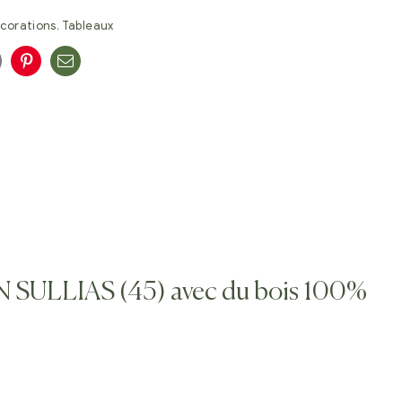
corations
,
Tableaux
n
oogle+
Pinterest
E-
mail
S
N SULLIAS (45) avec du bois 100%