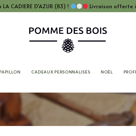
 à LA CADIERE D'AZUR (83) !
Livraison offerte
PAPILLON
CADEAUX PERSONNALISÉS
NOËL
PROF