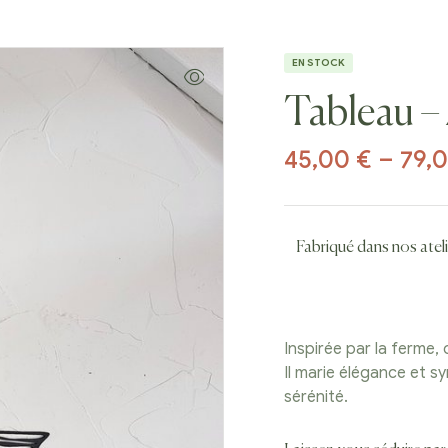
EN STOCK
Tableau –
45,00
€
–
79,
Fabriqué dans nos at
Inspirée par la ferme,
Il marie élégance et s
sérénité.