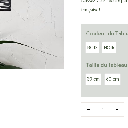
Laissez-vous séduire par
française !
Couleur du Tabl
BOIS
NOIR
Taille du tableau
30 cm
60 cm