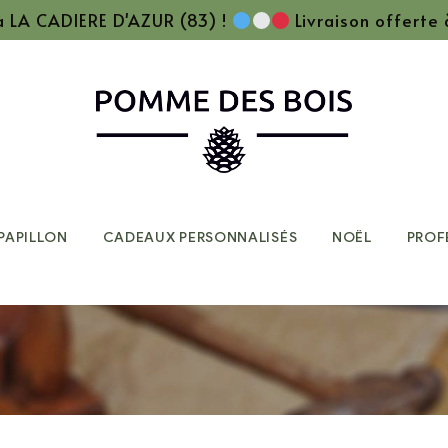
 à LA CADIERE D'AZUR (83) !
Livraison offerte
PAPILLON
CADEAUX PERSONNALISÉS
NOËL
PROF