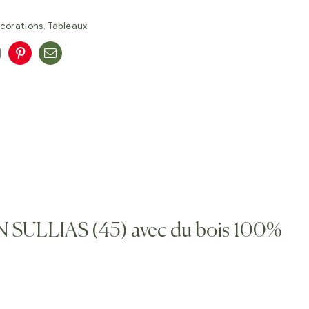
corations
,
Tableaux
n
oogle+
Pinterest
E-
mail
S
N SULLIAS (45) avec du bois 100%