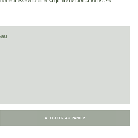
 notre ânesse en bois et sa qualité de fabrication 100%
eau
AJOUTER AU PANIER