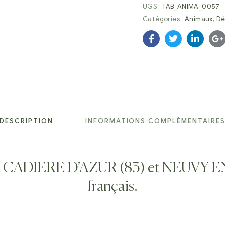
UGS :
TAB_ANIMA_0057
Catégories :
Animaux
,
Dé
Facebook
Twitter
Linkedi
G
DESCRIPTION
INFORMATIONS COMPLÉMENTAIRE
e LA CADIERE D’AZUR (83) et NEUVY E
français.