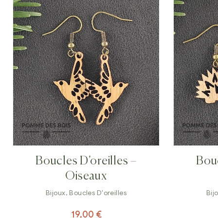
Boucles D’oreilles –
Bouc
Oiseaux
Bijoux
,
Boucles D'oreilles
Bij
19,00
€