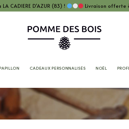
 à LA CADIERE D'AZUR (83) !
Livraison offerte
PAPILLON
CADEAUX PERSONNALISÉS
NOËL
PROF