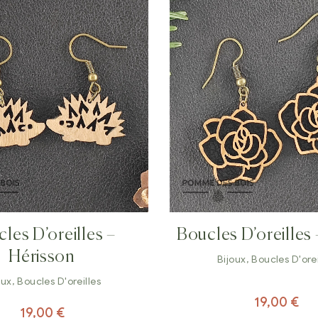
les D’oreilles –
Boucles D’oreilles
Hérisson
Bijoux
,
Boucles D'orei
oux
,
Boucles D'oreilles
19,00
€
19,00
€