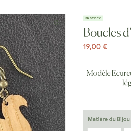
EN STOCK
Boucles d’
19,00
€
Modèle Ecureuil
lé
Matière du Bijou