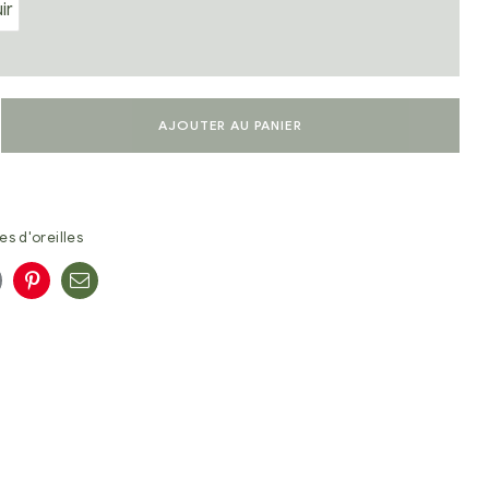
ir
AJOUTER AU PANIER
es d'oreilles
n
oogle+
Pinterest
E-
mail