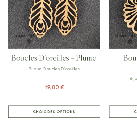
Boucles D’oreilles – Plume
Bouc
Bijoux
,
Boucles D'oreilles
Bij
19,00
€
CHOIX DES OPTIONS
C