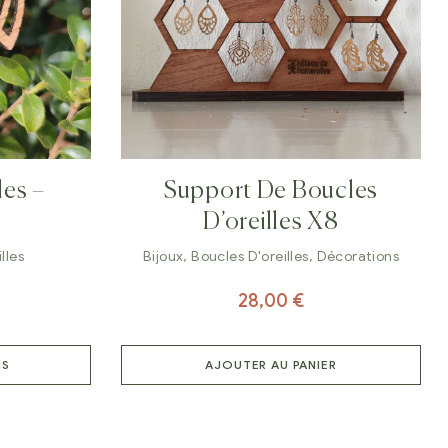
les –
Support De Boucles
D’oreilles X8
lles
Bijoux
,
Boucles D'oreilles
,
Décorations
28,00
€
NS
AJOUTER AU PANIER