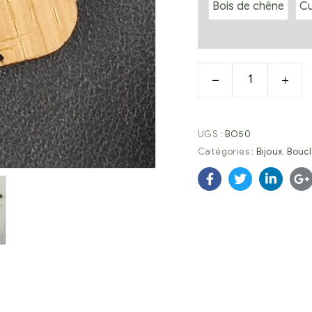
Bois de chêne
Cu
UGS :
BO50
Catégories :
Bijoux
,
Boucl
Facebook
Twitter
Linkedi
G