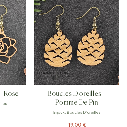
 – Rose
Boucles D’oreilles –
Pomme De Pin
lles
Bijoux
,
Boucles D'oreilles
19,00
€