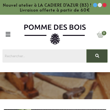
Nouvel atelier à LA CADIERE D'AZUR (83) !
Livraison offerte à partir de 60€
0