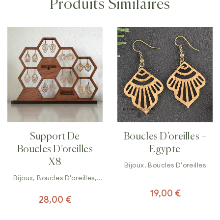
Produits Similaires
Support De
Boucles D’oreilles –
Boucles D’oreilles
Egypte
X8
Bijoux
,
Boucles D'oreilles
Bijoux
,
Boucles D'oreilles
,
Décorations
19,00
€
28,00
€