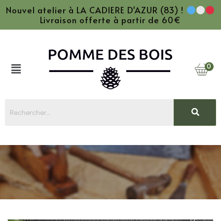
Nouvel atelier à LA CADIERE D'AZUR (83) !
Livraison offerte à partir de 60€
0